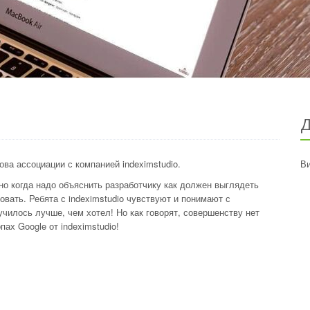
Д
ва ассоциации с компанией indeximstudio.
Ви
 но когда надо объяснить разработчику как должен выглядеть
овать. Ребята с indeximstudio чувствуют и понимают с
училось лучше, чем хотел! Но как говорят, совершенству нет
ах Google от indeximstudio!