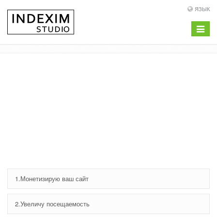
ЯЗЫК
Toggle
navigat
Приведу к
прибыли ваш сайт
Аудит сайта
1.Монетизирую ваш сайт
2.Увеличу посещаемость