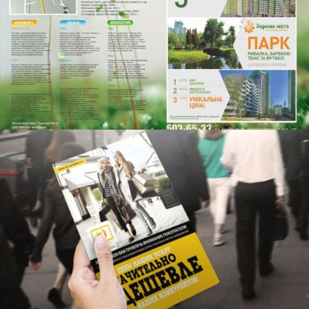
PARK CITY
BROSCHÜREN, PLAKATE
FALTBLATT "WERBUNG AUF DEN MONITOREN"
BROSCHÜREN, PLAKATE