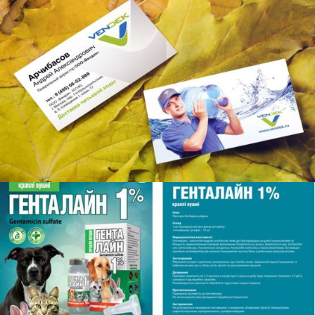
FALTBLATT "LIEFERUNG VON TRINKWASSER ZU HAUSE"
BROSCHÜREN, PLAKATE
PROSPEKTE FÜR DAS UNTERNEHMEN O.L.KAR.
BROSCHÜREN, PLAKATE