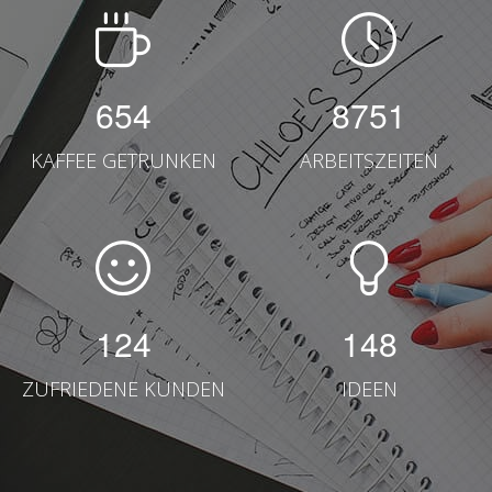
654
8751
KAFFEE GETRUNKEN
ARBEITSZEITEN
124
148
ZUFRIEDENE KUNDEN
IDEEN